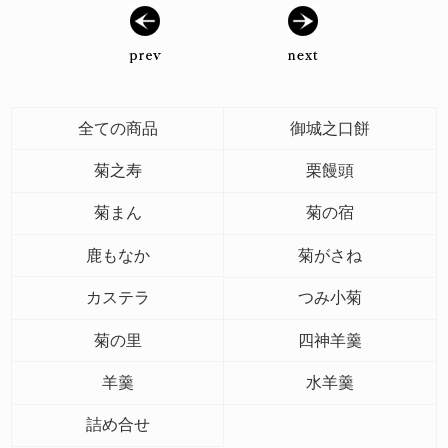
全ての商品
御城之口餅
菊之寿
栗饅頭
菊まん
菊の宿
鹿もなか
菊がさね
カステラ
つみ小菊
菊の里
四神羊羹
羊羹
水羊羹
詰め合せ