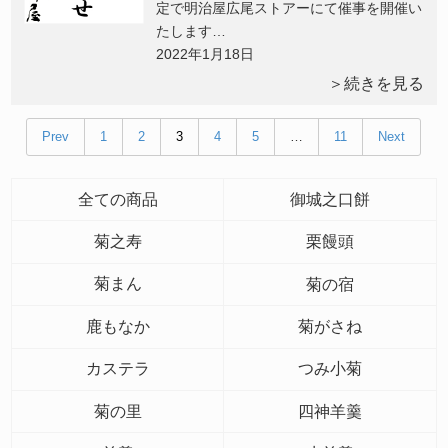
定で明治屋広尾ストアーにて催事を開催い
たします…
2022年1月18日
＞続きを見る
Prev
1
2
3
4
5
…
11
Next
全ての商品
御城之口餅
菊之寿
栗饅頭
菊まん
菊の宿
鹿もなか
菊がさね
カステラ
つみ小菊
菊の里
四神羊羹