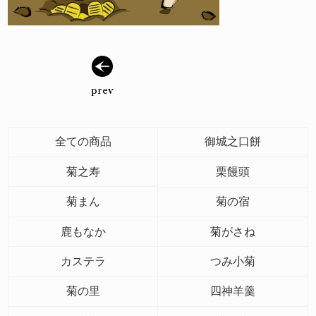
全ての商品
御城之口餅
菊之寿
栗饅頭
菊まん
菊の宿
鹿もなか
菊がさね
カステラ
つみ小菊
菊の里
四神羊羹