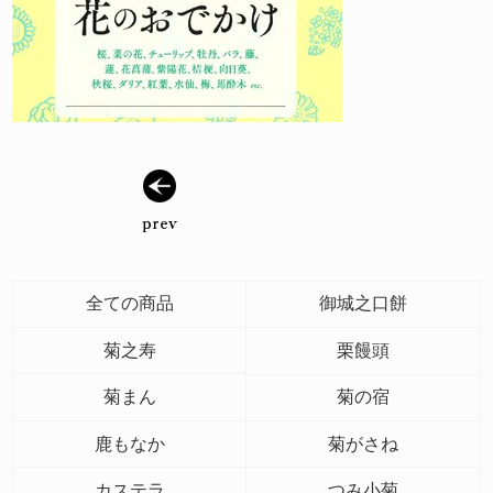
全ての商品
御城之口餅
菊之寿
栗饅頭
菊まん
菊の宿
鹿もなか
菊がさね
カステラ
つみ小菊