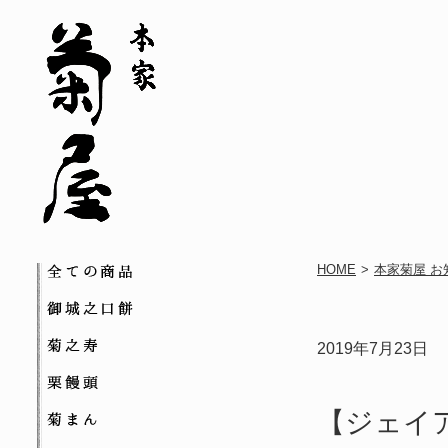
全ての商品
HOME
>
本家菊屋 お
御城之口餅
菊之寿
2019年7月23日
栗饅頭
【ジェイ
菊まん