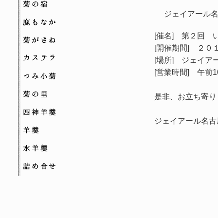
菊の宿
ジェイアール名
鹿もなか
[催名] 第２回
菊がさね
[開催期間] ２
カステラ
[場所] ジェイア
[営業時間] 午前
つみ小菊
菊の里
是非、お立ち寄り
四神羊羹
ジェイアール名古
羊羹
水羊羹
詰め合せ