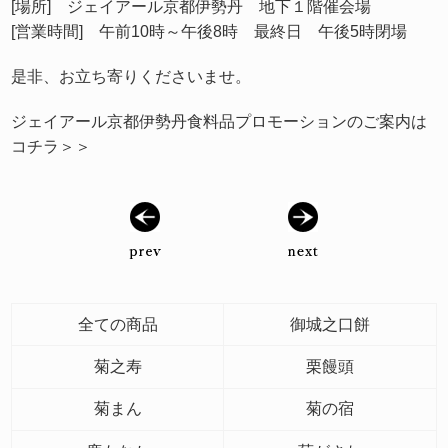
[場所] ジェイアール京都伊勢丹 地下１階催会場
[営業時間] 午前10時～午後8時 最終日 午後5時閉場
是非、お立ち寄りくださいませ。
ジェイアール京都伊勢丹食料品プロモーションのご案内は
コチラ＞＞
全ての商品
御城之口餅
菊之寿
栗饅頭
菊まん
菊の宿