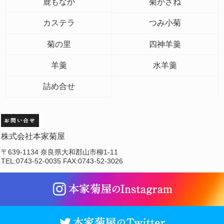
鹿もなか
菊がさね
カステラ
つみ小菊
菊の里
四神羊羹
羊羹
水羊羹
詰め合せ
株式会社本家菊屋
〒639-1134 奈良県大和郡山市柳1-11
TEL:0743-52-0035 FAX:0743-52-3026