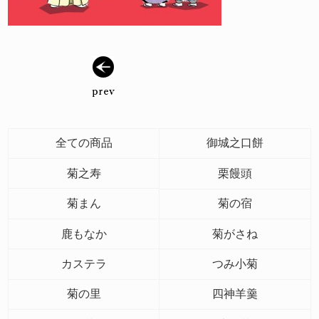
全ての商品
御城之口餅
菊之寿
栗饅頭
菊まん
菊の宿
鹿もなか
菊がさね
カステラ
つみ小菊
菊の里
四神羊羹