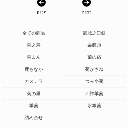
全ての商品
御城之口餅
菊之寿
栗饅頭
菊まん
菊の宿
鹿もなか
菊がさね
カステラ
つみ小菊
菊の里
四神羊羹
羊羹
水羊羹
詰め合せ