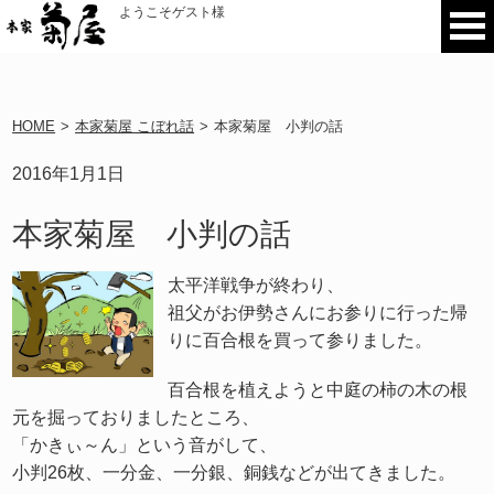
ようこそゲスト様
HOME
>
本家菊屋 こぼれ話
>
本家菊屋 小判の話
2016年1月1日
本家菊屋 小判の話
太平洋戦争が終わり、
祖父がお伊勢さんにお参りに行った帰
りに百合根を買って参りました。
百合根を植えようと中庭の柿の木の根
元を掘っておりましたところ、
「かきぃ～ん」という音がして、
小判26枚、一分金、一分銀、銅銭などが出てきました。